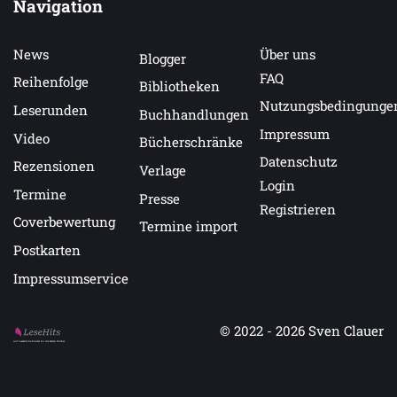
Navigation
News
Über uns
Blogger
FAQ
Reihenfolge
Bibliotheken
Nutzungsbedingunge
Leserunden
Buchhandlungen
Impressum
Video
Bücherschränke
Datenschutz
Rezensionen
Verlage
Login
Termine
Presse
Registrieren
Coverbewertung
Termine import
Postkarten
Impressumservice
© 2022 - 2026
Sven Clauer
Auf LeseHits.de findest Du die besten Bücher.