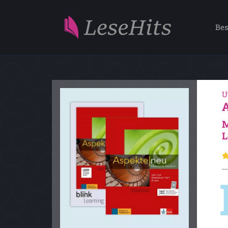
Bes
U
M
L