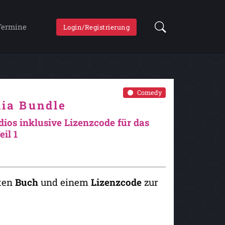
Termine
Login/Registrierung
Comedy
dia Bundle
dios inklusive Lizenzcode für das
il 1
ten
Buch
und einem
Lizenzcode
zur