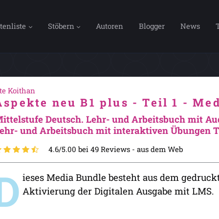
tenliste
Stöbern
Autoren
Blogger
News
te Koithan
Aspekte neu B1 plus - Teil 1 - Me
ittelstufe Deutsch. Lehr- und Arbeitsbuch mit Au
ehr- und Arbeitsbuch mit interaktiven Übungen Te
4.6/5.00 bei 49 Reviews -
aus dem Web
D
ieses Media Bundle besteht aus dem gedruck
Aktivierung der Digitalen Ausgabe mit LMS.