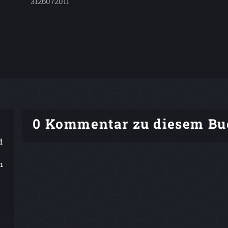
3126072011
0 Kommentar zu diesem Bu
d
n
h