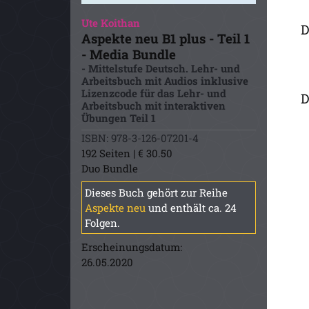
Ute Koithan
D
Aspekte neu B1 plus - Teil 1
- Media Bundle
- Mittelstufe Deutsch. Lehr- und
Arbeitsbuch mit Audios inklusive
Lizenzcode für das Lehr- und
D
Arbeitsbuch mit interaktiven
Übungen Teil 1
ISBN: 978-3-126-07201-4
192 Seiten | € 30.50
Duo Bundle
Dieses Buch gehört zur Reihe
Aspekte neu
und enthält ca. 24
Folgen.
Erscheinungsdatum:
26.05.2020