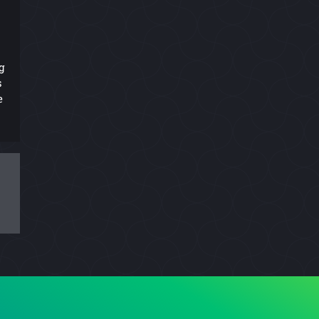
g
s
e