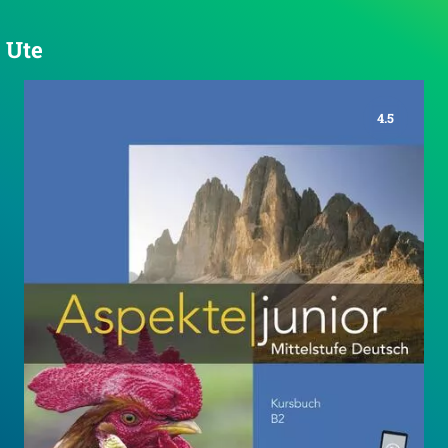
, Ute
4.5