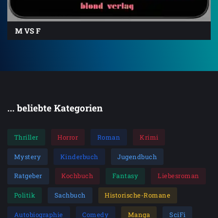
M VS F
... beliebte Kategorien
Thriller
Horror
Roman
Krimi
Mystery
Kinderbuch
Jugendbuch
Ratgeber
Kochbuch
Fantasy
Liebesroman
Politik
Sachbuch
Historische-Romane
Autobiographie
Comedy
Manga
SciFi