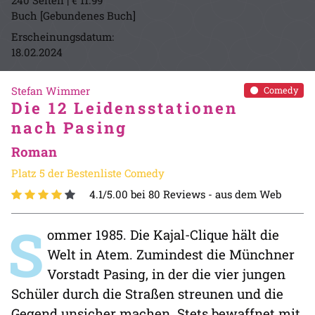
240 Seiten | € 11.99
Buch [Gebundenes Buch]
Erscheinungsdatum:
18.02.2024
Stefan Wimmer
Comedy
Die 12 Leidensstationen
nach Pasing
Roman
Platz 5 der Bestenliste Comedy
4.1/5.00 bei 80 Reviews -
aus dem Web
S
ommer 1985. Die Kajal-Clique hält die
Welt in Atem. Zumindest die Münchner
Vorstadt Pasing, in der die vier jungen
Schüler durch die Straßen streunen und die
Gegend unsicher machen. Stets bewaffnet mit