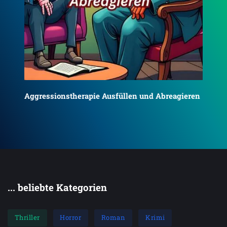
Aggressionstherapie Ausfüllen und Abreagieren
ALL
AN
... beliebte Kategorien
Thriller
Horror
Roman
Krimi