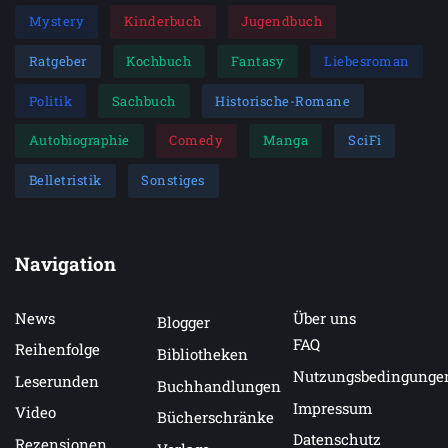
Mystery
Kinderbuch
Jugendbuch
Ratgeber
Kochbuch
Fantasy
Liebesroman
Politik
Sachbuch
Historische-Romane
Autobiographie
Comedy
Manga
SciFi
Belletristik
Sonstiges
Navigation
News
Über uns
Blogger
FAQ
Reihenfolge
Bibliotheken
Nutzungsbedingunge
Leserunden
Buchhandlungen
Impressum
Video
Bücherschränke
Datenschutz
Rezensionen