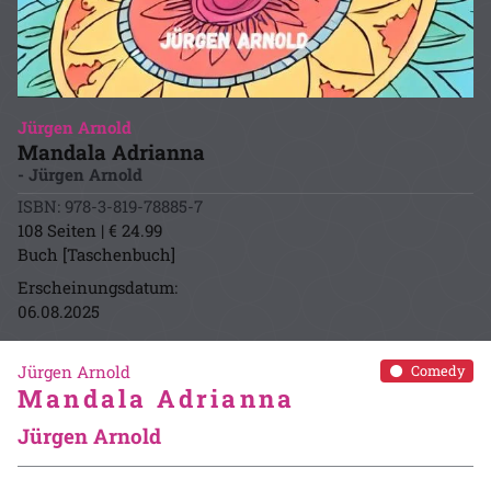
Jürgen Arnold
Mandala Adrianna
- Jürgen Arnold
ISBN: 978-3-819-78885-7
108 Seiten | € 24.99
Buch [Taschenbuch]
Erscheinungsdatum:
06.08.2025
Jürgen Arnold
Comedy
Mandala Adrianna
Jürgen Arnold