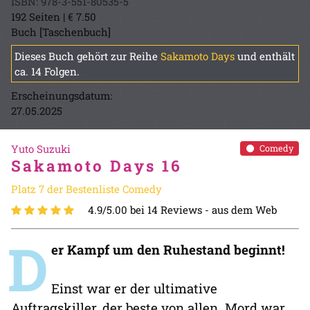
ISBN: 978-3-551-80535-5
192 Seiten | € 7.50
Buch [Taschenbuch]
Dieses Buch gehört zur Reihe
Sakamoto Days
und enthält
ca. 14 Folgen.
Erscheinungsdatum:
27.05.2025
Yuto Suzuki
Comedy
Sakamoto Days 16
Platz 7 der Bestenliste Comedy
4.9/5.00 bei 14 Reviews -
aus dem Web
D
er Kampf um den Ruhestand beginnt!
Einst war er der ultimative
Auftragskiller, der beste von allen. Mord war