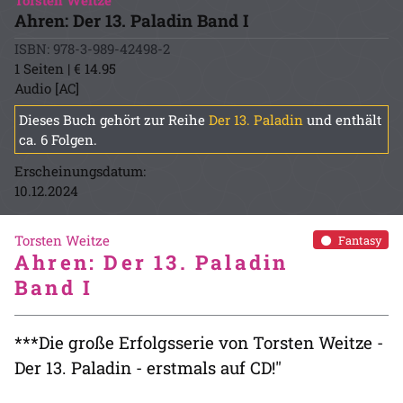
Torsten Weitze
Ahren: Der 13. Paladin Band I
ISBN: 978-3-989-42498-2
1 Seiten | € 14.95
Audio [AC]
Dieses Buch gehört zur Reihe
Der 13. Paladin
und enthält
ca. 6 Folgen.
Erscheinungsdatum:
10.12.2024
Torsten Weitze
Fantasy
Ahren: Der 13. Paladin
Band I
***Die große Erfolgsserie von Torsten Weitze -
Der 13. Paladin - erstmals auf CD!"