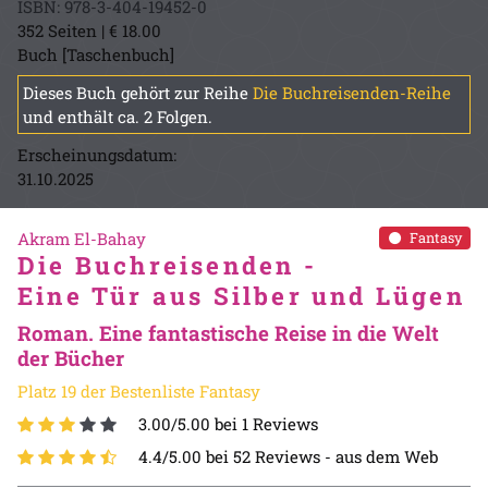
ISBN: 978-3-404-19452-0
352 Seiten | € 18.00
Buch [Taschenbuch]
Dieses Buch gehört zur Reihe
Die Buchreisenden-Reihe
und enthält ca. 2 Folgen.
Erscheinungsdatum:
31.10.2025
Akram El-Bahay
Fantasy
Die Buchreisenden -
Eine Tür aus Silber und Lügen
Roman. Eine fantastische Reise in die Welt
der Bücher
Platz 19 der Bestenliste Fantasy
3.00/5.00 bei 1 Reviews
4.4/5.00 bei 52 Reviews -
aus dem Web