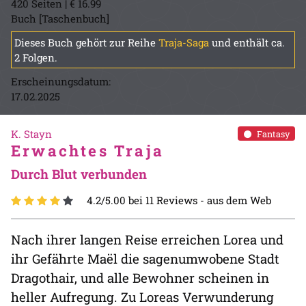
420 Seiten | € 16.99
Buch [Taschenbuch]
Dieses Buch gehört zur Reihe
Traja-Saga
und enthält ca.
2 Folgen.
Erscheinungsdatum:
17.02.2025
K. Stayn
Fantasy
Erwachtes Traja
Durch Blut verbunden
4.2/5.00 bei 11 Reviews -
aus dem Web
Nach ihrer langen Reise erreichen Lorea und
ihr Gefährte Maël die sagenumwobene Stadt
Dragothair, und alle Bewohner scheinen in
heller Aufregung. Zu Loreas Verwunderung