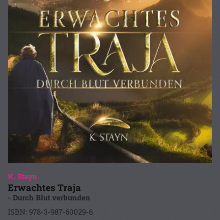
K. Stayn
Erwachtes Traja
- Durch Blut verbunden
ISBN: 978-3-987-60029-6