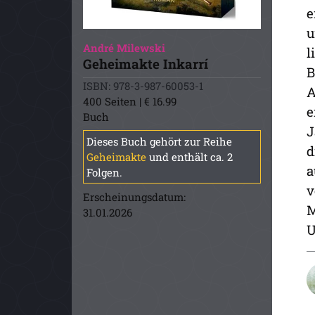
e
u
André Milewski
l
Geheimakte Inkarrí
B
ISBN: 978-3-987-60053-1
A
400 Seiten | € 16.99
e
Buch
J
Dieses Buch gehört zur Reihe
d
Geheimakte
und enthält ca. 2
a
Folgen.
v
Erscheinungsdatum:
M
31.01.2026
U