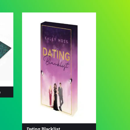
4.4
4.6
e
Dating Blacklist