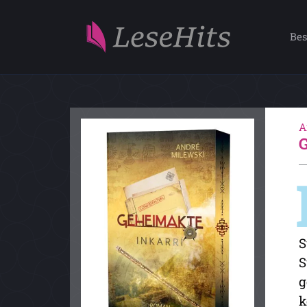
Bes
A
S
S
g
k