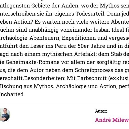
ntlegensten Gebiete der Anden, wo der Mythos se
nterschreiben sie ihr eigenes Todesurteil. Denn je
ieben Action? Es warten noch viele weitere Abente
ücher sind unabhängig voneinander lesbar. Ideal 
rchäologie-Abenteuern, Expeditionen und vergess
ntführt den Leser ins Peru der 50er Jahre und in d
agd nach einem mythischen Artefakt: dem Stab des
ie Geheimakte-Romane vor allem der sorgfältig re
us, die dem Autor neben dem Schreibprozess das 
erschafft.Besonderheiten: Mit Farbschnitt (exklusi
ischung aus Mythos. Archäologie und Action, perf
ncharted
Autor:
André Milew