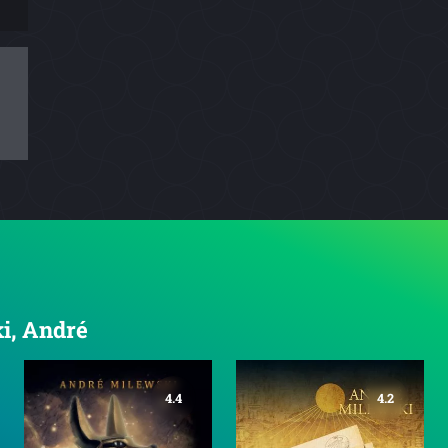
ki, André
4.4
4.2