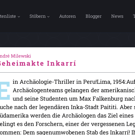
tenliste
Stöbern
Autoren
Blogger
News
ndré Milewski
Geheimakte Inkarrí
E
in Archäologie-Thriller in Peru!Lima, 1954:A
Archäologenteams gelangen der amerikanisch
und seine Studenten um Max Falkenburg nach 
uche nach der legendären Inka-Stadt Paititi. Aber
üdamerika werden die Archäologen das Ziel eines 
elingt es den Forschern, einer der vergessenen Le
ommen: Dem sagenumwobenen Stab des Inkarrí! Ihre