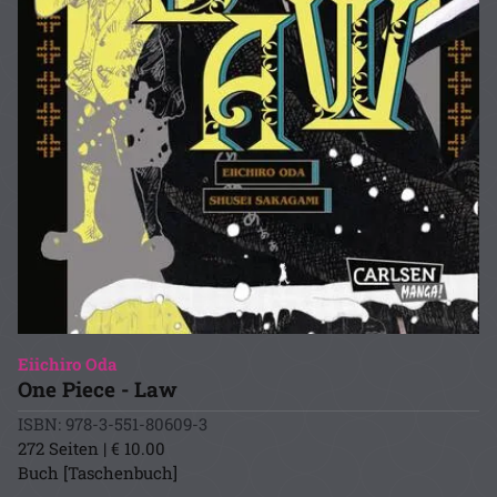
Eiichiro Oda
One Piece - Law
ISBN: 978-3-551-80609-3
272 Seiten | € 10.00
Buch [Taschenbuch]