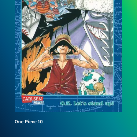
One
One Piece 100