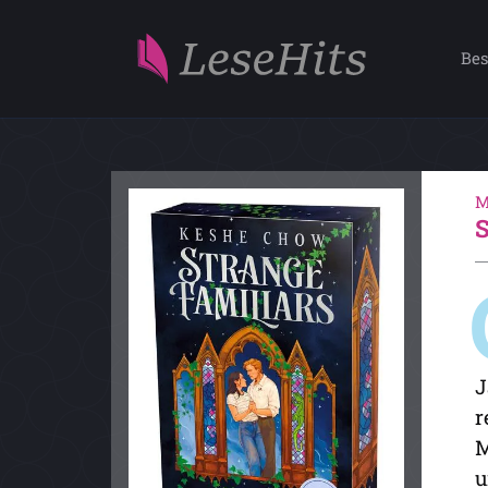
Bes
M
J
r
M
u