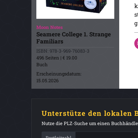
k
s
g
Moon Notes
Seamere College 1. Strange
Familiars
ISBN: 978-3-969-76083-3
496 Seiten | € 19.00
Buch
Erscheinungsdatum:
15.05.2026
Unterstütze den lokalen
Nutze die PLZ-Suche um einen Buchhändler
Postleitzahl