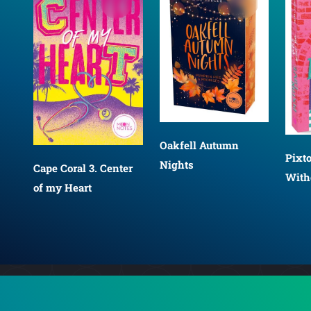
Oakfell Autumn
Pixt
Nights
Cape Coral 3. Center
With
of my Heart