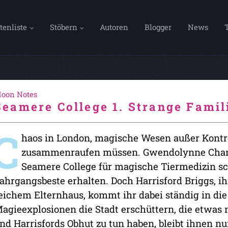
tenliste
Stöbern
Autoren
Blogger
News
oon Notes
Seamere College 1. Strange Famil
C
haos in London, magische Wesen außer Kontrol
zusammenraufen müssen. Gwendolynne Chan 
Seamere College für magische Tiermedizin sc
ahrgangsbeste erhalten. Doch Harrisford Briggs, i
eichem Elternhaus, kommt ihr dabei ständig in die
agieexplosionen die Stadt erschüttern, die etwas
nd Harrisfords Obhut zu tun haben, bleibt ihnen 