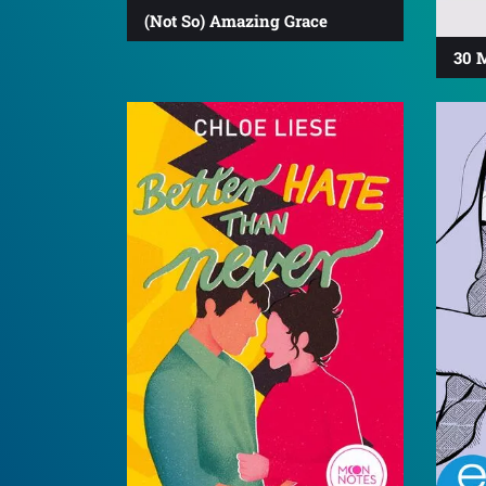
(Not So) Amazing Grace
30 