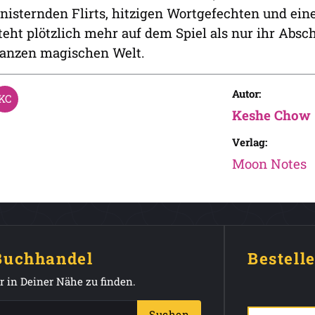
nisternden Flirts, hitzigen Wortgefechten und e
teht plötzlich mehr auf dem Spiel als nur ihr Absc
anzen magischen Welt.
Autor:
Keshe Chow
Verlag:
Moon Notes
 Buchhandel
Bestell
 in Deiner Nähe zu finden.
Suchen