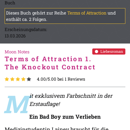
Buch
Dieses Buch gehört zur Reihe
Terms of Attraction
und
enthält ca. 2 Folgen.
Erscheinungsdatum:
13.03.2026
Moon Notes
Liebesroman
Terms of Attraction 1.
The Knockout Contract
4.00/5.00 bei 1 Reviews
M
it exklusivem Farbschnitt in der
Erstauflage!
Ein Bad Boy zum Verlieben
Medizinstudentin Lainey braucht für die