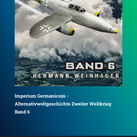
Imperium Germanicum Band 1
Im