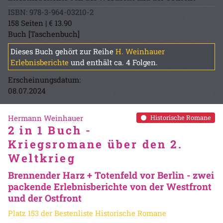
ISBN: 978-3-964-03210-2
158 Seiten | € 13.90
Buch [Taschenbuch]
Dieses Buch gehört zur Reihe
H. Weinhauer
Erlebnisberichte
und enthält ca. 4 Folgen.
Erscheinungsdatum:
08.07.2024
Hermann Weinhauer
Historische Romane
2 in 1 Buch -
Kriegsromane über den 2.
Weltkrieg
Brennender Harz + Totenfeld vor Berlin - zwei
packende Erlebnisberichte von der Westfront
und der Ostfront
Platz 153 der Bestenliste Historische Romane