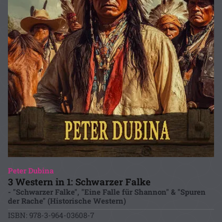
Peter Dubina
3 Western in 1: Schwarzer Falke
- "Schwarzer Falke", "Eine Falle für Shannon" & "Spuren
der Rache" (Historische Western)
ISBN: 978-3-964-03608-7