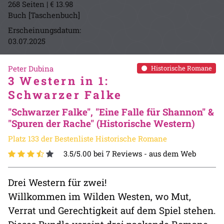
268 Seiten | € 13.98
Buch [Taschenbuch]
Erscheinungsdatum:
03.07.2025
Peter Dubina
Historische Romane
3 Western in 1:
Schwarzer Falke
"Schwarzer Falke", "Eine Falle für Shannon" &
"Spuren der Rache" (Historische Western)
Platz 133 der Bestenliste Historische Romane
3.5/5.00 bei 7 Reviews -
aus dem Web
Drei Western für zwei!
Willkommen im Wilden Westen, wo Mut,
Verrat und Gerechtigkeit auf dem Spiel stehen.