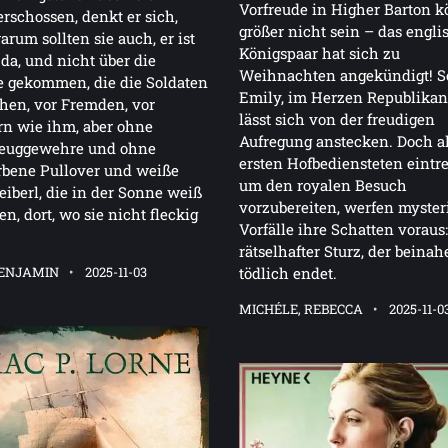
Vorfreude in Higher Barton k
erschossen, denkt er sich,
größer nicht sein – das engli
arum sollten sie auch, er ist
Königspaar hat sich zu
 da, und nicht über die
Weihnachten angekündigt! S
e gekommen, die die Soldaten
Emily, im Herzen Republikan
hen, vor Fremden, vor
lässt sich von der freudigen
n wie ihm, aber ohne
Aufregung anstecken. Doch al
zeuggewehre und ohne
ersten Hofbediensteten eintre
rbene Pullover und weiße
um den royalen Besuch
eiberl, die in der Sonne weiß
vorzubereiten, werfen myster
en, dort, wo sie nicht fleckig
Vorfälle ihre Schatten voraus
rätselhafter Sturz, der beinah
BENJAMIN
2025-11-03
tödlich endet.
MICHÉLE, REBECCA
2025-11-0