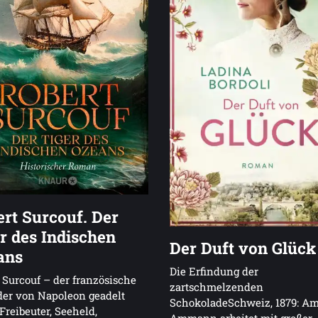
rt Surcouf. Der
r des Indischen
Der Duft von Glück
ans
Die Erfindung der
 Surcouf – der französische
zartschmelzenden
 der von Napoleon geadelt
SchokoladeSchweiz, 1879: Am
reibeuter, Seeheld,
Ammann arbeitet mit großer