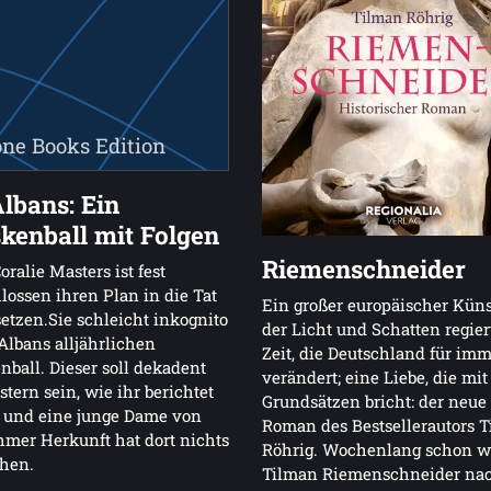
ne Books Edition
Albans: Ein
kenball mit Folgen
Riemenschneider
oralie Masters ist fest
lossen ihren Plan in die Tat
Ein großer europäischer Künst
tzen.Sie schleicht inkognito
der Licht und Schatten regier
 Albans alljährlichen
Zeit, die Deutschland für im
ball. Dieser soll dekadent
verändert; eine Liebe, die mit
stern sein, wie ihr berichtet
Grundsätzen bricht: der neue
 und eine junge Dame von
Roman des Bestsellerautors 
mer Herkunft hat dort nichts
Röhrig. Wochenlang schon w
chen.
Tilman Riemenschneider nac