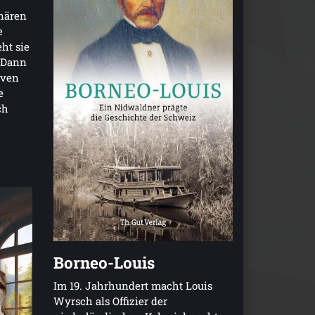
onären
e
eht sie
. Dann
iven
e
ch
Borneo-Louis
Im 19. Jahrhundert macht Louis
Wyrsch als Offizier der