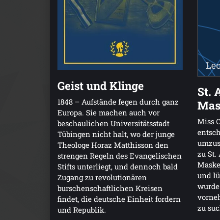
Leo
Geist und Klinge
St. 
1848 – Aufstände fegen durch ganz
Mas
Europa. Sie machen auch vor
Miss C
beschaulichen Universitätsstadt
entsch
Tübingen nicht halt, wo der junge
umzuse
Theologe Horaz Matthisson den
zu St.
strengen Regeln des Evangelischen
Masken
Stifts unterliegt, und dennoch bald
und lü
Zugang zu revolutionären
wurde
burschenschaftlichen Kreisen
vorneh
findet, die deutsche Einheit fordern
zu su
und Republik.