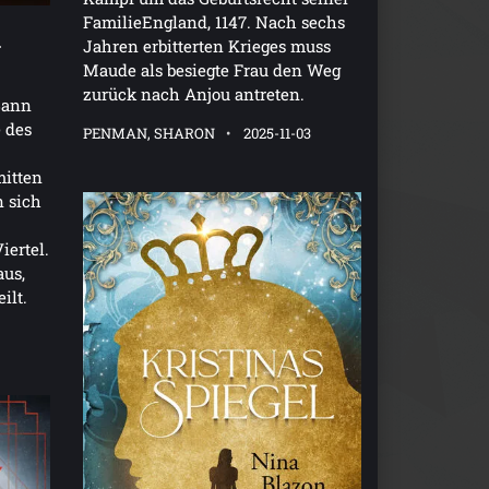
FamilieEngland, 1147. Nach sechs
m
Jahren erbitterten Krieges muss
Maude als besiegte Frau den Weg
zurück nach Anjou antreten.
Bann
 des
PENMAN, SHARON
2025-11-03
mitten
 sich
iertel.
aus,
ilt.