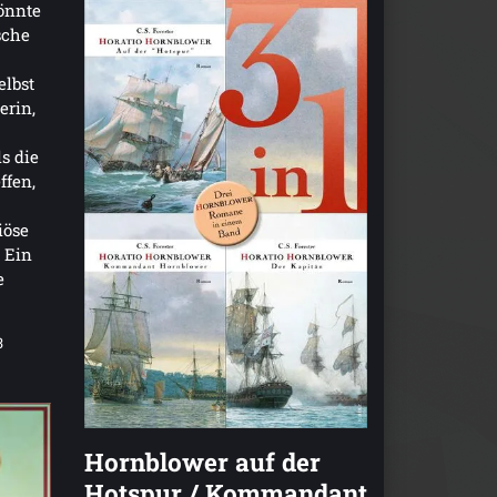
önnte
sche
elbst
erin,
s die
ffen,
iöse
: Ein
e
3
Hornblower auf der
Hotspur / Kommandant