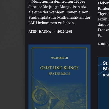
...München in den frühen 1950er
Lieben
Jahren: Die junge Margot ist stolz,
Pirate
als eine der wenigen Frauen einen
Tiger 
Studienplatz für Mathematik an der
erzähl
LMU bekommen zu haben.
das ab
Franzo
ADEN, HANNA
2025-11-01
18.
LORNE,
St
Ma
Kni