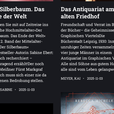
 Silberbaum. Das
Das Antiquariat a
e der Welt
alten Friedhof
 Sie mit auf Zeitreise ins
Freundschaft und Verrat im 
he Hochmittelalter»Der
der Bücher– die Geheimnisse
baum. Das Ende der Welt«
Graphischen ViertelsDie
r 2. Band der Mittelalter-
Bücherstadt Leipzig, 1930: In
Der Silberbaum«
unruhiger Zeiten versammeln
stseller-Autorin Sabine Ebert:
vier junge Männer in einem
sch recherchiert –
Antiquariat im Graphischen V
ragend erzählt!Der noch
Alle sind Söhne aus gutem H
Meißner Fürst Markgraf
alle sind vom Leben gelangwe
ch muss sich einer nie da
MEYER, KAI
2025-11-03
enen Bedrohung stellen.
 SABINE
2025-11-03