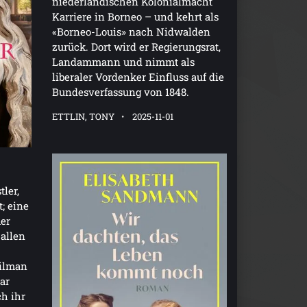
niederländischen Kolonialmacht
Karriere in Borneo – und kehrt als
«Borneo-Louis» nach Nidwalden
zurück. Dort wird er Regierungsrat,
Landammann und nimmt als
liberaler Vordenker Einfluss auf die
Bundesverfassung von 1848.
ETTLIN, TONY
2025-11-01
ler,
t; eine
mer
 allen
Tilman
ar
h ihr