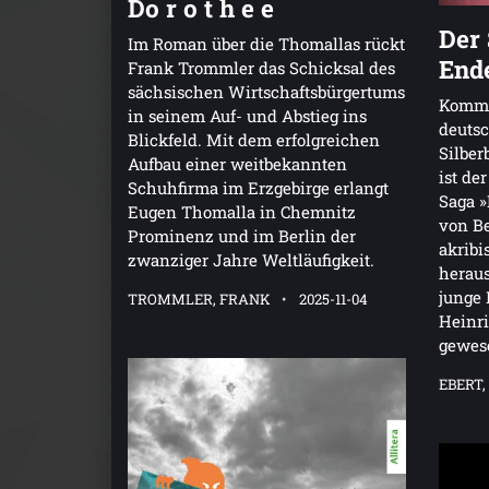
Do r o t h e e
Der
Im Roman über die Thomallas rückt
End
Frank Trommler das Schicksal des
sächsischen Wirtschaftsbürgertums
Kommen
in seinem Auf- und Abstieg ins
deutsc
Blickfeld. Mit dem erfolgreichen
Silber
Aufbau einer weitbekannten
ist de
Schuhfirma im Erzgebirge erlangt
Saga »
Eugen Thomalla in Chemnitz
von Be
Prominenz und im Berlin der
akribi
zwanziger Jahre Weltläufigkeit.
heraus
junge 
TROMMLER, FRANK
2025-11-04
Heinri
gewes
EBERT,