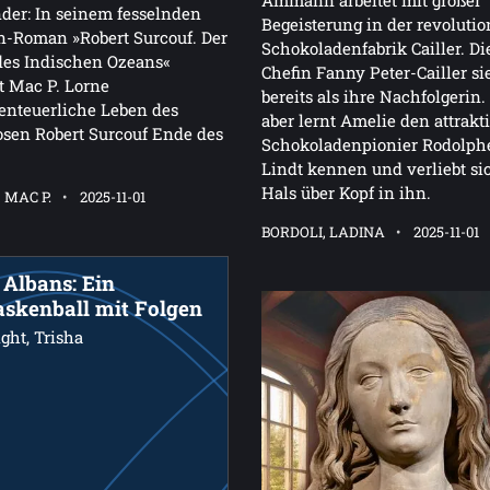
der: In seinem fesselnden
Begeisterung in der revoluti
n-Roman »Robert Surcouf. Der
Schokoladenfabrik Cailler. Di
des Indischen Ozeans«
Chefin Fanny Peter-Cailler si
t Mac P. Lorne
bereits als ihre Nachfolgerin
enteuerliche Leben des
aber lernt Amelie den attrakt
sen Robert Surcouf Ende des
Schokoladenpionier Rodolph
Lindt kennen und verliebt si
Hals über Kopf in ihn.
 MAC P.
2025-11-01
BORDOLI, LADINA
2025-11-01
. Albans: Ein
skenball mit Folgen
ght, Trisha