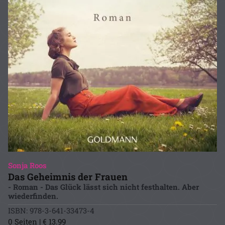
Sonja Roos
Das Geheimnis der Frauen
- Roman - Das Glück lässt sich nicht festhalten. Aber
wiederfinden.
ISBN: 978-3-641-33473-4
0 Seiten | € 13.99