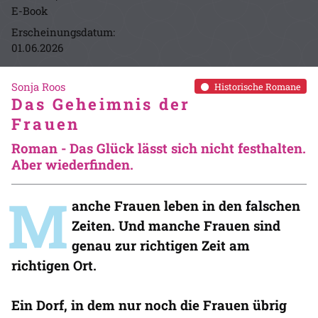
E-Book
Erscheinungsdatum:
01.06.2026
Sonja Roos
Historische Romane
Das Geheimnis der
Frauen
Roman - Das Glück lässt sich nicht festhalten.
Aber wiederfinden.
M
anche Frauen leben in den falschen
Zeiten. Und manche Frauen sind
genau zur richtigen Zeit am
richtigen Ort.
Ein Dorf, in dem nur noch die Frauen übrig