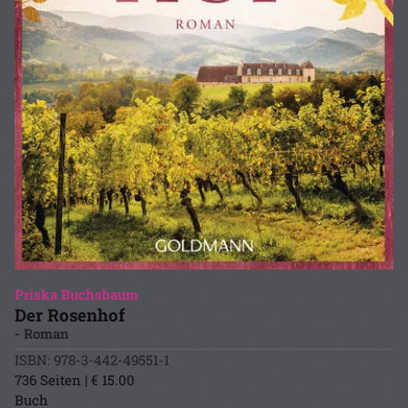
Priska Buchsbaum
Der Rosenhof
- Roman
ISBN: 978-3-442-49551-1
736 Seiten | € 15.00
Buch