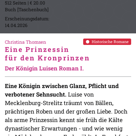
512 Seiten | € 20.00
Buch [Taschenbuch]
Erscheinungsdatum:
14.04.2026
Christina Thomsen
Historische Romane
Eine Prinzessin
für den Kronprinzen
Der Königin Luisen Roman I.
Eine Königin zwischen Glanz, Pflicht und
verbotener Sehnsucht.
Luise von
Mecklenburg-Strelitz träumt von Bällen,
prächtigen Roben und der großen Liebe. Doch
als arme Prinzessin kennt sie früh die Kälte
dynastischer Erwartungen - und wie wenig