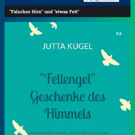
"Falsches Hirn" und "etwas Fett"
5.0