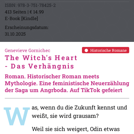
ISBN: 978-3-751-78425-2
413 Seiten | € 14.99
E-Book [Kindle]
Erscheinungsdatum:
31.10.2025
Genevieve Gornichec
Historische Romane
The Witch's Heart
- Das Verhängnis
Roman. Historischer Roman meets
Mythologie. Eine feministische Neuerzählung
der Saga um Angrboda. Auf TikTok gefeiert
W
as, wenn du die Zukunft kennst und
weißt, sie wird grausam?
Weil sie sich weigert, Odin etwas