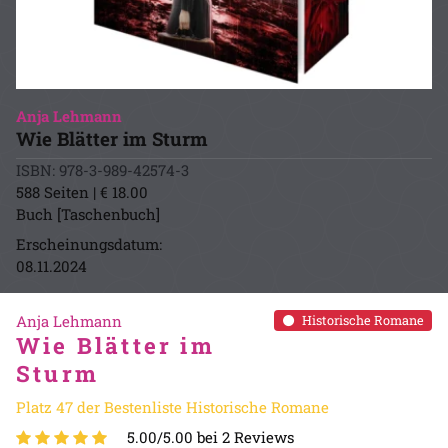
Anja Lehmann
Wie Blätter im Sturm
ISBN: 978-3-989-42574-3
588 Seiten | € 18.00
Buch [Taschenbuch]
Erscheinungsdatum:
08.11.2024
Anja Lehmann
Historische Romane
Wie Blätter im
Sturm
Platz 47 der Bestenliste Historische Romane
5.00/5.00 bei 2 Reviews