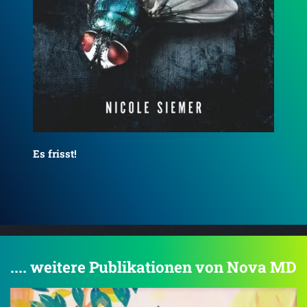
Totentier: Psychothriller
Va
.... weitere Publikationen von Nova MD