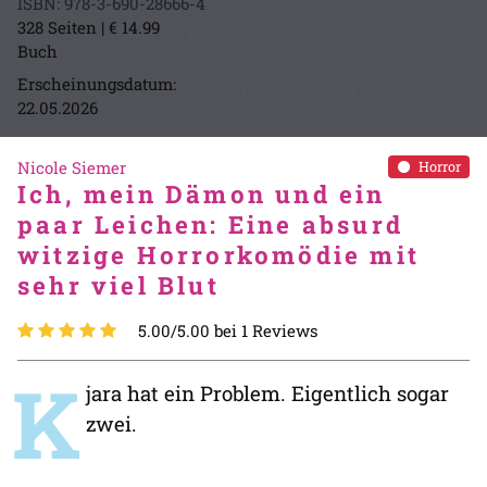
ISBN: 978-3-690-28666-4
328 Seiten | € 14.99
Buch
Erscheinungsdatum:
22.05.2026
Nicole Siemer
Horror
Ich, mein Dämon und ein
paar Leichen: Eine absurd
witzige Horrorkomödie mit
sehr viel Blut
5.00/5.00 bei 1 Reviews
K
jara hat ein Problem. Eigentlich sogar
zwei.