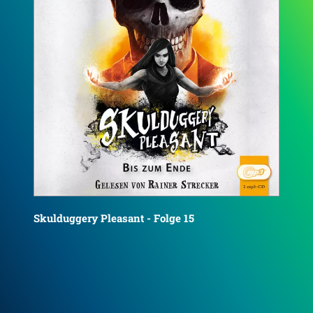
Sku
Skulduggery Pleasant - Folge 16