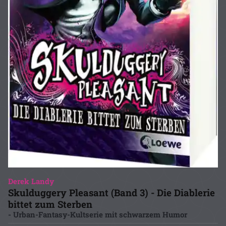
Derek Landy
Skulduggery Pleasant (Band 3) - Die Diablerie
bittet zum Sterben
- Urban-Fantasy-Kultserie mit schwarzem Humor