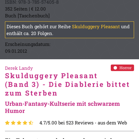
ISBN: 978-3-785-57405-8
352 Seiten | € 12.00
Buch [Taschenbuch]
Dieses Buch gehört zur Reihe
Skulduggery Pleasant
und
enthält ca. 20 Folgen.
Erscheinungsdatum:
09.01.2012
Derek Landy
Horror
Skulduggery Pleasant
(Band 3) - Die Diablerie bittet
zum Sterben
Urban-Fantasy-Kultserie mit schwarzem
Humor
4.7/5.00 bei 523 Reviews -
aus dem Web