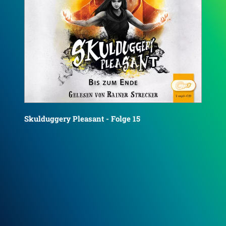
Sku
Skulduggery Pleasant - Folge 16