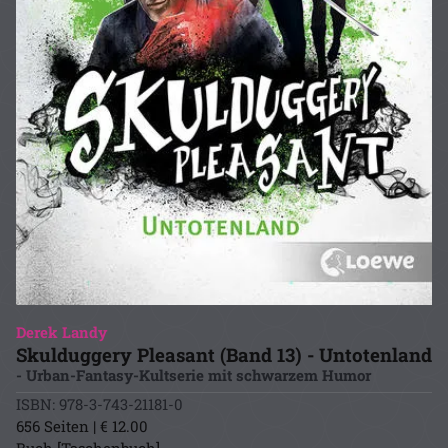
Derek Landy
Skulduggery Pleasant (Band 13) - Untotenland
- Urban-Fantasy-Kultserie mit schwarzem Humor
ISBN: 978-3-743-21181-0
656 Seiten | € 12.00