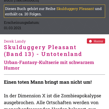
Buch [Taschenbuch]
Dieses Buch gehört zur Reihe
Skulduggery Pleasant
und
enthält ca. 20 Folgen.
Erscheinungsdatum:
01.03.2021
Derek Landy
Horror
Skulduggery Pleasant
(Band 13) - Untotenland
Urban-Fantasy-Kultserie mit schwarzem
Humor
Einen toten Mann bringt man nicht um!
In der Dimension X ist die Zombieapokalypse
ausgebrochen. Alle Ortschaften werden von