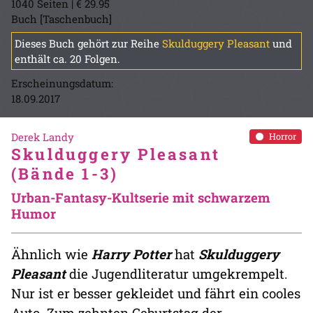
1040 Seiten | € 29.95
Buch [Taschenbuch]
Dieses Buch gehört zur Reihe
Skulduggery Pleasant
und
enthält ca. 20 Folgen.
Erscheinungsdatum:
18.09.2017
Derek Landy
Horror
Skulduggery Pleasant
(Bände 1-3)
Urban-Fantasy-Kultserie mit schwarzem
Humor
Ähnlich wie
Harry Potter
hat
Skulduggery
Pleasant
die Jugendliteratur umgekrempelt.
Nur ist er besser gekleidet und fährt ein cooles
Auto. Zum zehnten Geburtstag der