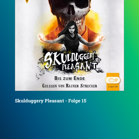
Sku
Skulduggery Pleasant - Folge 16