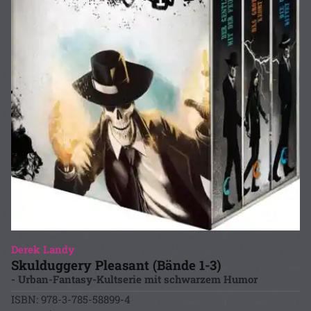
Derek Landy
Skulduggery Pleasant (Bände 1-3)
- Urban-Fantasy-Kultserie mit schwarzem Humor
ISBN: 978-3-785-58899-4