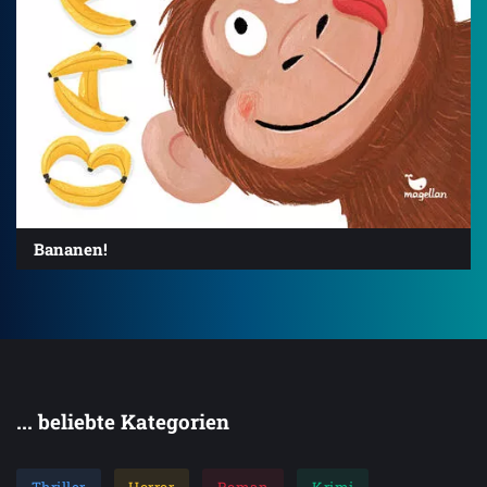
Bananen!
... beliebte Kategorien
Thriller
Horror
Roman
Krimi