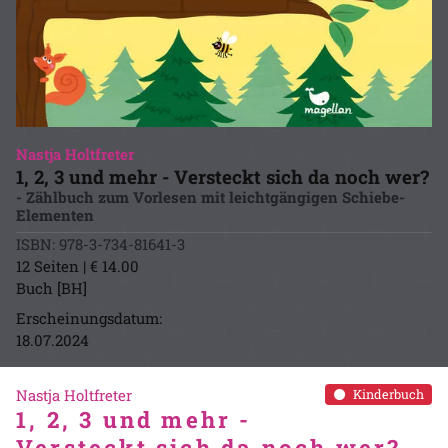
Nastja Holtfreter
1, 2, 3 und mehr - Versteckt sich da noch wer?
- Zählbuch zum Vorlesen mit leichtgängigen Schiebe-
Elementen
ISBN: 978-3-734-81641-3
12 Seiten | € 14.00
Buch [BH]
Erscheinungsdatum:
18.07.2024
Nastja Holtfreter
Kinderbuch
1, 2, 3 und mehr -
Versteckt sich da noch wer?