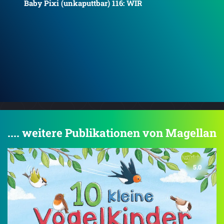
Baby Pixi (unkaputtbar) 148: Wir gehen
einkaufen
Ba
.... weitere Publikationen von Magellan
5.0