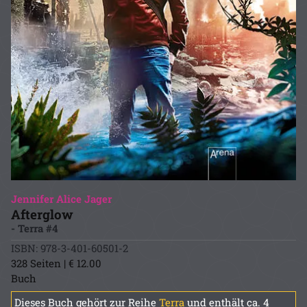
Jennifer Alice Jager
Afterglow
- Terra #4
ISBN: 978-3-401-60501-2
328 Seiten | € 12.00
Buch
Dieses Buch gehört zur Reihe
Terra
und enthält ca. 4