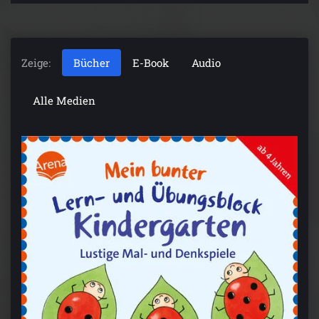
Zeige:
Bücher
E-Book
Audio
Alle Medien