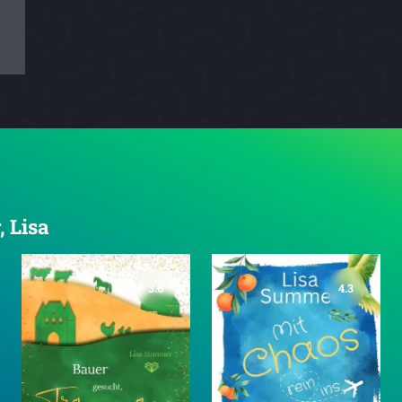
, Lisa
3.6
4.3