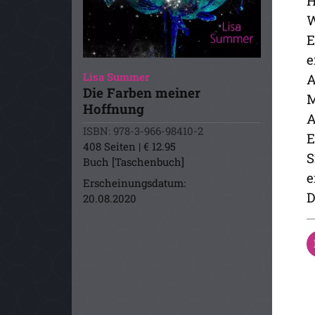
H
W
E
e
Lisa Summer
A
Die Farben meiner
M
Hoffnung
A
ISBN: 978-3-966-98410-2
E
408 Seiten | € 12.95
S
Buch [Taschenbuch]
e
Erscheinungsdatum:
D
20.08.2020