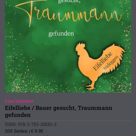
Lisa Summer
Eifelliebe / Bauer gesucht, Traummann
gefunden
ISBN: 978-3-753-15830-3
200 Seiten | € 9.95