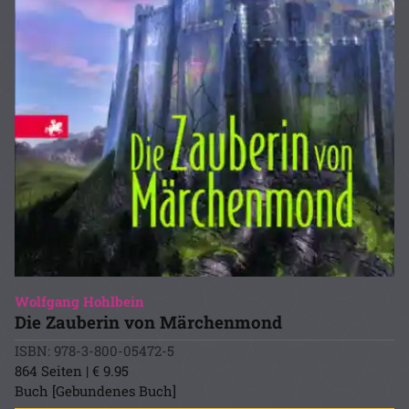
Wolfgang Hohlbein
Die Zauberin von Märchenmond
ISBN: 978-3-800-05472-5
864 Seiten | € 9.95
Buch [Gebundenes Buch]