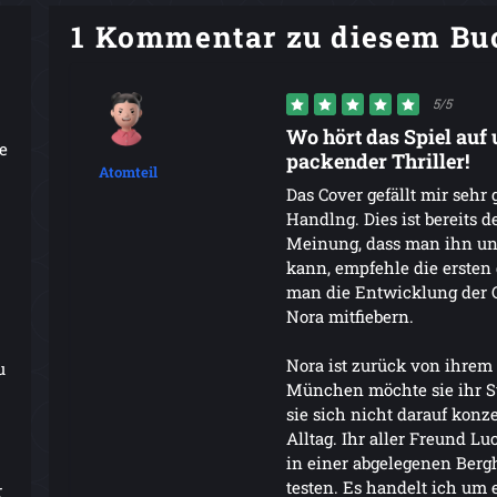
1 Kommentar zu diesem Bu
5/5
Wo hört das Spiel auf 
e
packender Thriller!
Atomteil
Das Cover gefällt mir sehr 
Handlng. Dies ist bereits d
Meinung, dass man ihn un
kann, empfehle die ersten d
man die Entwicklung der C
Nora mitfiebern.
Nora ist zurück von ihrem 
u
München möchte sie ihr St
sie sich nicht darauf konze
Alltag. Ihr aller Freund Lu
in einer abgelegenen Berg
testen. Es handelt ich um 
r