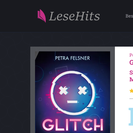
Bes
P
S
M