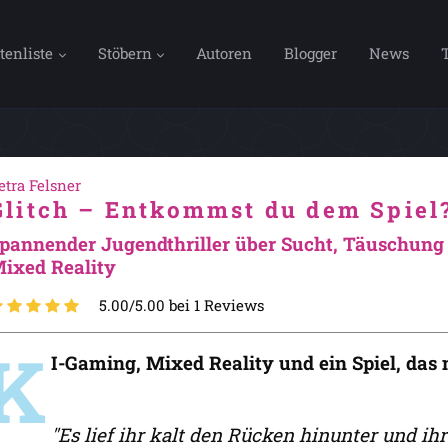
tenliste
Stöbern
Autoren
Blogger
News
etra Felsner
Glitch – Entkommst du dem Spiel
pannender Jugendthriller über Sucht, Täuschung 
ixed Reality
5.00/5.00 bei 1 Reviews
K
I-Gaming, Mixed Reality und ein Spiel, das 
"Es lief ihr kalt den Rücken hinunter und ih