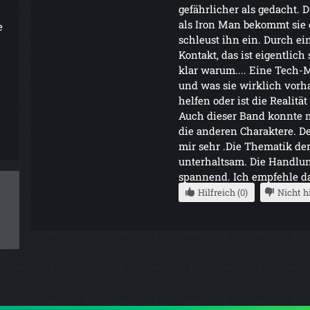
gefährlicher als gedacht. 
als Iron Man bekommt sie e
e
schleust ihn ein. Durch ei
Kontakt, das ist eigentlic
klar warum.... Eine Tech-M
und was sie wirklich vorha
helfen oder ist die Realität
Auch dieser Band konnte m
die anderen Charaktere. De
mir sehr .Die Thematik de
unterhaltsam. Die Handlu
spannend. Ich empfehle da
Hilfreich (0)
Nicht hi