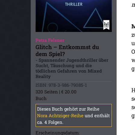
m
M
z
Petra Felsner
u
Glitch – Entkommst du
O
dem Spiel?
w
- Spannender Jugendthriller über
Sucht, Täuschung und die
g
tödlichen Gefahren von Mixed
Reality
ISBN: 978-3-986-79085-1
H
320 Seiten | € 20.00
s
Buch
s
Dieses Buch gehört zur Reihe
g
Nora Achtziger-Reihe
und enthält
ca. 4 Folgen.
Erscheinungsdatum: