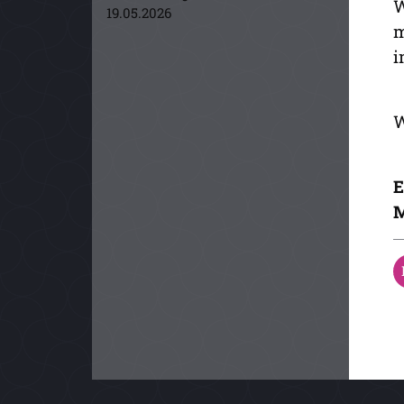
W
19.05.2026
m
i
W
E
M