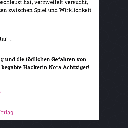
chleust hat, verzweifelt versucht,
zen zwischen Spiel und Wirklichkeit
atar …
g und die ­tödlichen Gefahren von
 begabte Hackerin Nora Achtziger!
r
rlag