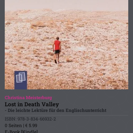
Christina Meisterburg
Lost in Death Valley
- Die leichte Lektüre für den Englischunterricht
ISBN: 978-3-834-66932-2
0 Seiten | € 5.99
E-Book [Kindle]