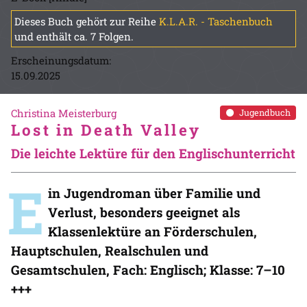
Dieses Buch gehört zur Reihe
K.L.A.R. - Taschenbuch
und enthält ca. 7 Folgen.
Erscheinungsdatum:
15.09.2025
Christina Meisterburg
Jugendbuch
Lost in Death Valley
Die leichte Lektüre für den Englischunterricht
E
in Jugendroman über Familie und
Verlust, besonders geeignet als
Klassenlektüre an Förderschulen,
Hauptschulen, Realschulen und
Gesamtschulen, Fach: Englisch; Klasse: 7–10
+++