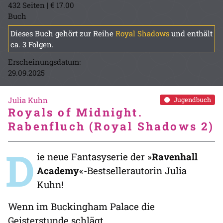
432 Seiten | € 17.00
Buch
Dieses Buch gehört zur Reihe
Royal Shadows
und enthält
ca. 3 Folgen.
Erscheinungsdatum:
29.09.2025
Julia Kuhn
Jugendbuch
Royals of Midnight.
Rabenfluch (Royal Shadows 2)
D
ie neue Fantasyserie der »
Ravenhall
Academy
«-Bestsellerautorin Julia
Kuhn!
Wenn im Buckingham Palace die
Geisterstunde schlägt,