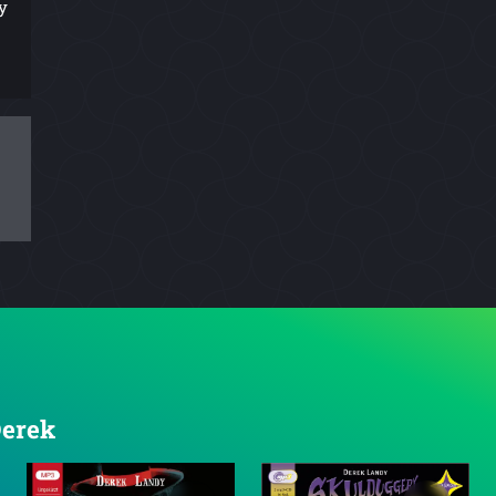
y
Derek