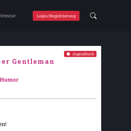
Termine
Login/Registrierung
Jugendbuch
 Der Gentleman
d Humor
en!