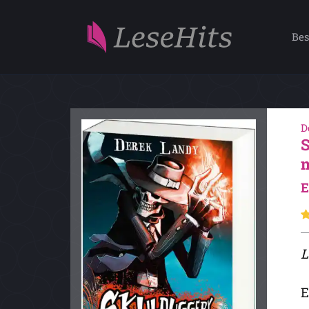
Bes
D
E
L
E