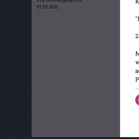
K
01.02.2011
"
2
M
w
a
P