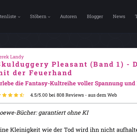
tenliste
Stöbern
Autoren
Blogger
News
erek Landy
Skulduggery Pleasant (Band 1) -
mit der Feuerhand
rlebe die Fantasy-Kultreihe voller Spannung un
4.5/5.00 bei 808 Reviews -
aus dem Web
oewe-Bücher: garantiert ohne KI
ine Kleinigkeit wie der Tod wird ihn nicht aufhalt