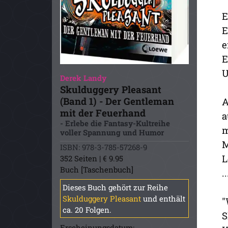
E
E
e
E
U
Derek Landy
Skulduggery Pleasant
(Band 1) - Der Gentleman
A
mit der Feuerhand
a
- Erlebe die Fantasy-Kultreihe
m
voller Spannung und Humor
M
ISBN: 978-3-785-57268-9
L
352 Seiten | € 9.95
Buch [Taschenbuch]
..
Dieses Buch gehört zur Reihe
Skulduggery Pleasant
und enthält
"
ca. 20 Folgen.
S
Erscheinungsdatum: