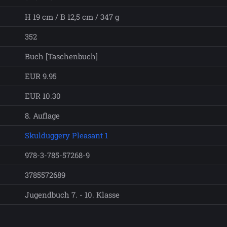
H 19 cm / B 12,5 cm / 347 g
352
Buch [Taschenbuch]
EUR 9.95
EUR 10.30
8. Auflage
Skulduggery Pleasant 1
978-3-785-57268-9
3785572689
Jugendbuch 7. - 10. Klasse