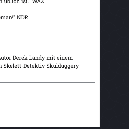
 üblich ist." WAZ
roman!" NDR
Autor Derek Landy mit einem
n Skelett-Detektiv Skulduggery