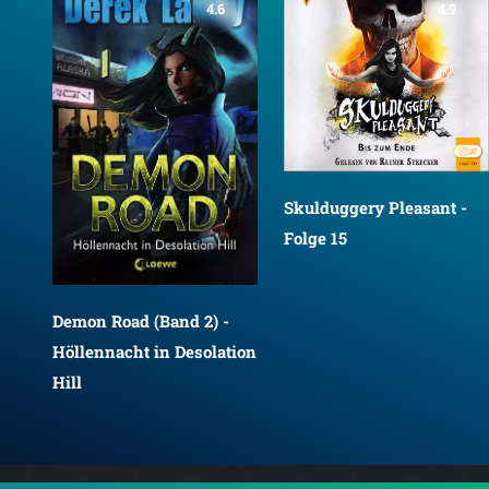
4.6
4.9
Skulduggery Pleasant -
Folge 15
Demon Road (Band 2) -
Höllennacht in Desolation
Hill