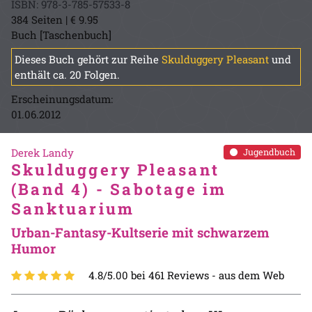
ISBN: 978-3-785-57533-8
384 Seiten | € 9.95
Buch [Taschenbuch]
Dieses Buch gehört zur Reihe
Skulduggery Pleasant
und
enthält ca. 20 Folgen.
Erscheinungsdatum:
01.06.2012
Derek Landy
Jugendbuch
Skulduggery Pleasant
(Band 4) - Sabotage im
Sanktuarium
Urban-Fantasy-Kultserie mit schwarzem
Humor
4.8/5.00 bei 461 Reviews -
aus dem Web