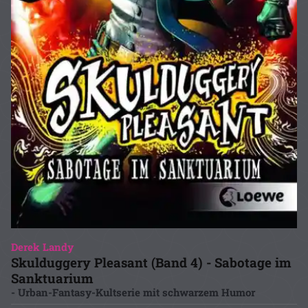
Derek Landy
Skulduggery Pleasant (Band 4) - Sabotage im
Sanktuarium
- Urban-Fantasy-Kultserie mit schwarzem Humor