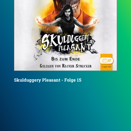
Sku
Skulduggery Pleasant - Folge 16