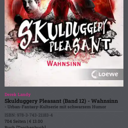
Derek Landy
Skulduggery Pleasant (Band 12) - Wahnsinn
- Urban-Fantasy-Kultserie mit schwarzem Humor
ISBN: 978-3-743-21183-4
704 Seiten | € 13.00
Buch [Taschenbuch]