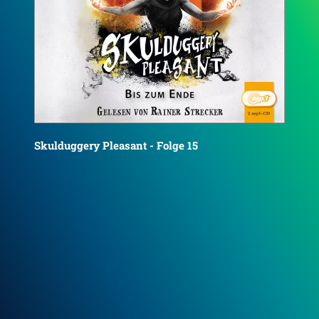
Sku
Skulduggery Pleasant - Folge 16