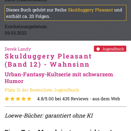
Dieses Buch gehört zur Reihe
Skulduggery Pleasant
und
enthält ca. 20 Folgen.
Erscheinungsdatum:
09.03.2022
Derek Landy
Jugendbuch
Skulduggery Pleasant
(Band 12) - Wahnsinn
Urban-Fantasy-Kultserie mit schwarzem
Humor
Platz 31 der Bestenliste Jugendbuch
4.8/5.00 bei 435 Reviews -
aus dem Web
Loewe-Bücher: garantiert ohne KI