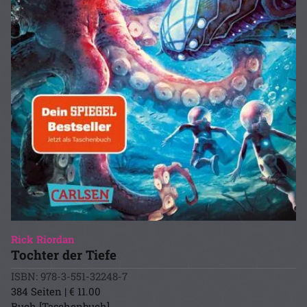
Rick Riordan
Tochter der Tiefe
ISBN: 978-3-551-32248-7
384 Seiten | € 11.00
Buch [Taschenbuch]