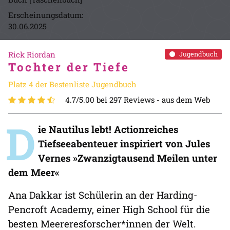
Erscheinungsdatum:
30.06.2025
Rick Riordan
Jugendbuch
Tochter der Tiefe
Platz 4 der Bestenliste Jugendbuch
4.7/5.00 bei 297 Reviews -
aus dem Web
D
ie Nautilus lebt! Actionreiches
Tiefseeabenteuer inspiriert von Jules
Vernes »Zwanzigtausend Meilen unter
dem Meer«
Ana Dakkar ist Schülerin an der Harding-
Pencroft Academy, einer High School für die
besten Meereresforscher*innen der Welt.