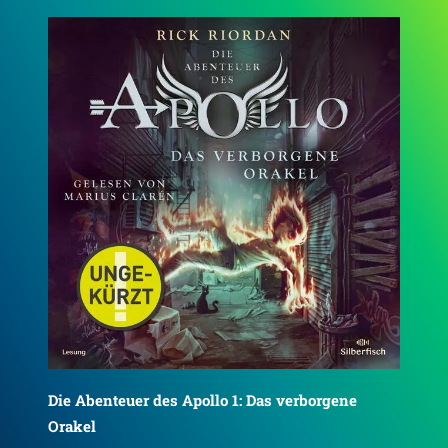
Die Abenteuer des Apollo 2: Die dunkle
Die
Prophezeiung
Lab