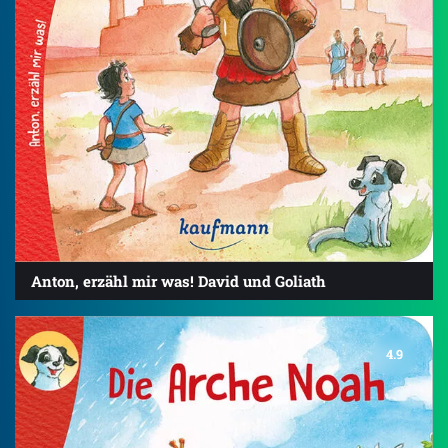
Anton, erzähl mir was! David und Goliath
4.9