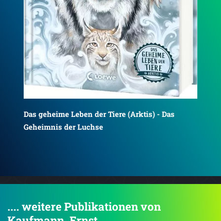
Das geheime Leben der Tiere (Arktis) - Die
Das
Weisheit der Eisbären
de
.... weitere Publikationen von
Kaufmann, Ernst