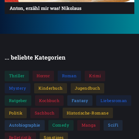
Anton, erzähl mir was! Nikolaus
... beliebte Kategorien
Thriller
Horror
Roman
Krimi
Mystery
Kinderbuch
Jugendbuch
Ratgeber
Kochbuch
Fantasy
Liebesroman
Politik
Sachbuch
Historische-Romane
Autobiographie
Comedy
Manga
SciFi
Belletristik
Sonstiges