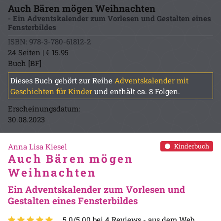
Auch Bären mögen Weihnachten
- Ein Adventskalender zum Vorlesen und Gestalten eines
Fensterbildes
ISBN: 978-3-780-61812-2
24 Seiten | € 15.95
Buch [BF]
Dieses Buch gehört zur Reihe
Adventskalender mit
Geschichten für Kinder
und enthält ca. 8 Folgen.
Erscheinungsdatum:
30.08.2023
Anna Lisa Kiesel
Kinderbuch
Auch Bären mögen
Weihnachten
Ein Adventskalender zum Vorlesen und
Gestalten eines Fensterbildes
5.0/5.00 bei 4 Reviews -
aus dem Web