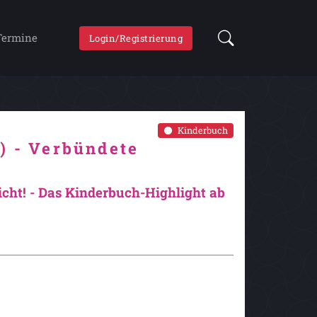
Termine
Login/Registrierung
Kinderbuch
) - Verbündete
icht! - Das Kinderbuch-Highlight ab