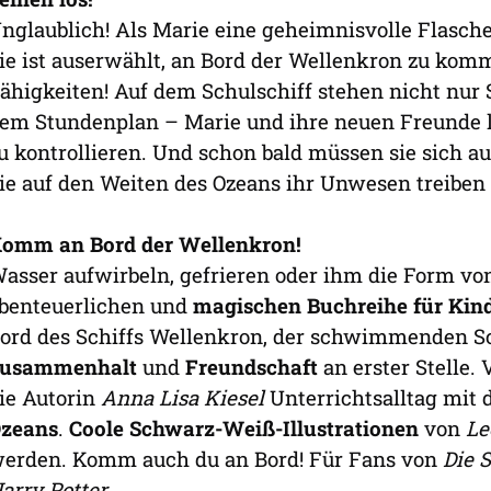
nglaublich! Als Marie eine geheimnisvolle Flaschen
ie ist auserwählt, an Bord der Wellenkron zu kom
ähigkeiten! Auf dem Schulschiff stehen nicht nur
em Stundenplan – Marie und ihre neuen Freunde l
u kontrollieren. Und schon bald müssen sie sich 
ie auf den Weiten des Ozeans ihr Unwesen treiben
omm an Bord der Wellenkron!
asser aufwirbeln, gefrieren oder ihm die Form von
benteuerlichen und
magischen Buchreihe für Kind
ord des Schiffs Wellenkron, der schwimmenden S
usammenhalt
und
Freundschaft
an erster Stelle.
ie Autorin
Anna Lisa Kiesel
Unterrichtsalltag mit
zeans
.
Coole Schwarz-Weiß-Illustrationen
von
Le
erden. Komm auch du an Bord! Für Fans von
Die 
arry Potter
.