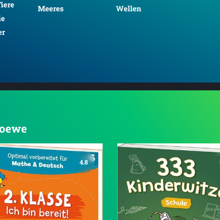
iere
Meeres
Wellen
ie
er
 Loewe
4.8