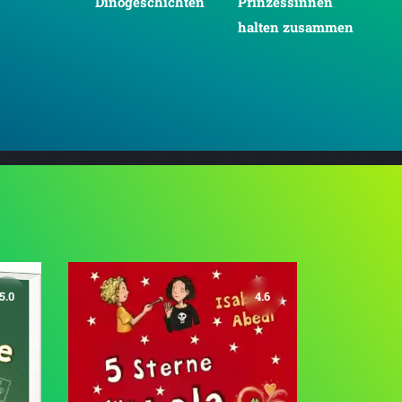
Prinzessinnen
Dinogeschichten
halten zusammen
5.0
4.6