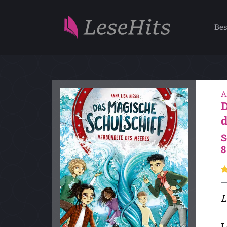
Bes
A
S
8
L
L