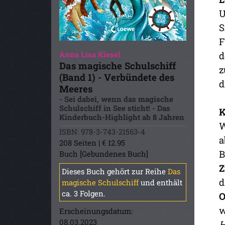
U
S
F
Anna Lisa Kiesel
d
Das magische Schulschiff
z
(Band 1) - Verbündete des
d
Meeres
- Sei dabei, wenn das magische
Schulschiff in See sticht! - Das
K
Kinderbuch-Highlight ab 8 Jahren
W
ISBN: 978-3-743-21563-4
a
208 Seiten | € 12.95
B
Buch [Gebundenes Buch]
Z
Dieses Buch gehört zur Reihe
Das
d
magische Schulschiff
und enthält
ca. 3 Folgen.
O
w
Erscheinungsdatum:
08.03.2023
H