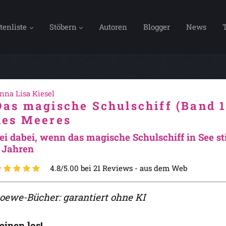
tenliste
Stöbern
Autoren
Blogger
News
nna Lisa Kiesel
Das magische Schulschiff (Band 1
des Meeres
ei dabei, wenn das magische Schulschiff in See st
 Jahren
4.8/5.00 bei 21 Reviews -
aus dem Web
oewe-Bücher: garantiert ohne KI
einen los!