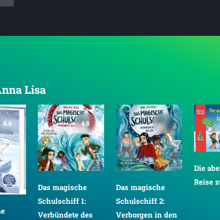
Anna Lisa
4.4
4.8
Die abe
Reise 
Das magische
Das magische
Schulschiff 1:
Schulschiff 2:
me
Verbündete des
Verborgen in den