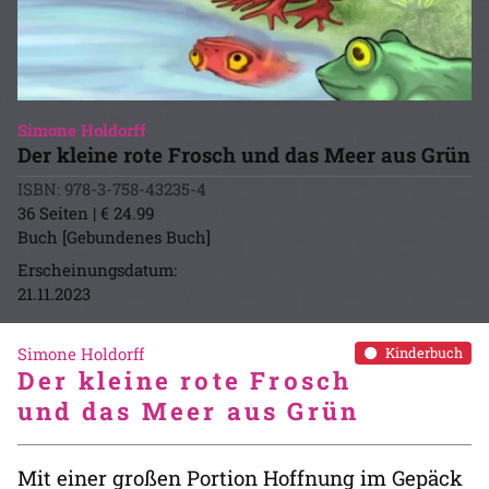
Simone Holdorff
Der kleine rote Frosch und das Meer aus Grün
ISBN: 978-3-758-43235-4
36 Seiten | € 24.99
Buch [Gebundenes Buch]
Erscheinungsdatum:
21.11.2023
Simone Holdorff
Kinderbuch
Der kleine rote Frosch
und das Meer aus Grün
Mit einer großen Portion Hoffnung im Gepäck