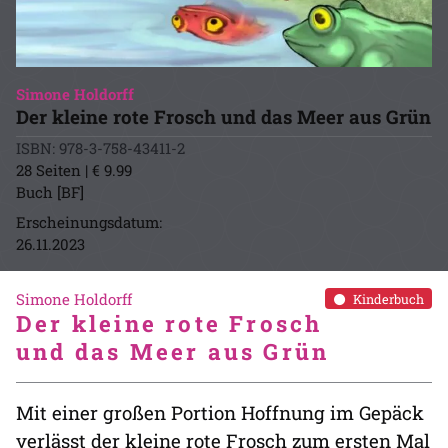
Simone Holdorff
Der kleine rote Frosch und das Meer aus Grün
ISBN: 978-3-758-43411-2
28 Seiten | € 9.99
Buch [BF]
Erscheinungsdatum:
26.11.2023
Simone Holdorff
Kinderbuch
Der kleine rote Frosch
und das Meer aus Grün
Mit einer großen Portion Hoffnung im Gepäck
verlässt der kleine rote Frosch zum ersten Mal