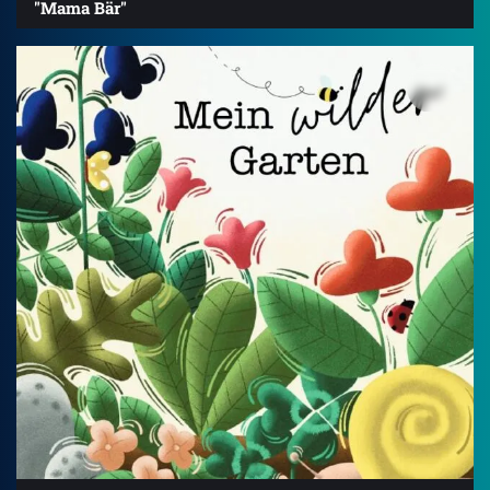
"Mama Bär"