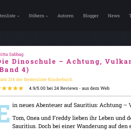
tenliste
Stöbern
Autoren
Blogger
News
ritta Sabbag
Die Dinoschule – Achtung, Vulka
(Band 4)
latz 214 der Bestenliste Kinderbuch
4.9/5.00 bei 24 Reviews -
aus dem Web
E
in neues Abenteuer auf Sauritius: Achtung –
Tom, Onea und Freddy lieben ihr Leben und d
Sauritius. Doch bei einer Wanderung auf den 