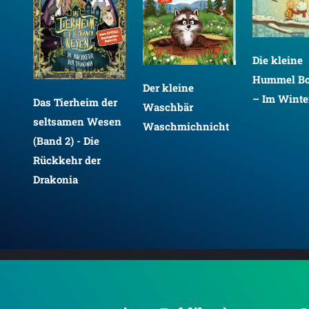
Die kleine
Hummel B
Der kleine
– Im Winte
Das Tierheim der
er
Waschbär
seltsamen Wesen
en
Waschmichnicht
(Band 2) - Die
Rückkehr der
Drakonia