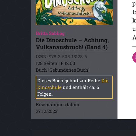
p
I
k
u
Britta Sabbag
A
Die Dinoschule – Achtung,
Vulkanausbruch! (Band 4)
ISBN: 978-3-505-15128-6
128 Seiten | € 12.00
Buch [Gebundenes Buch]
Dieses Buch gehört zur Reihe
Die
Dinoschule
und enthält ca. 6
Folgen.
Erscheinungsdatum:
27.12.2023