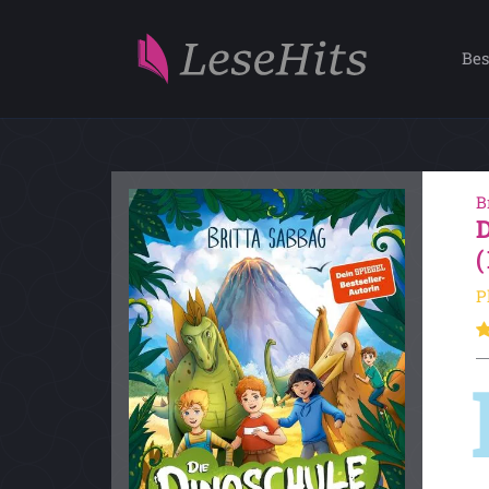
Bes
B
P