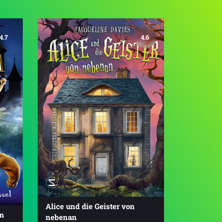
4.7
4.6
Alice und die Geister von
em
nebenan