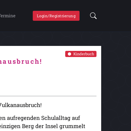
Termine
Login/Registrierung
Kinderbuch
nausbruch!
 Vulkanausbruch!
en aufregenden Schulalltag auf
einzigen Berg der Insel grummelt