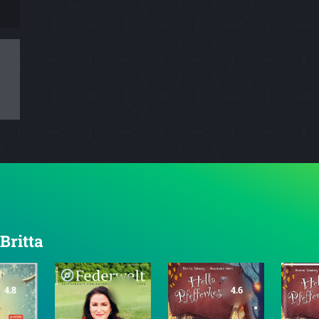
Britta
4.8
4.6