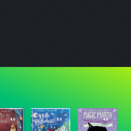
4.6
5.0
4.6