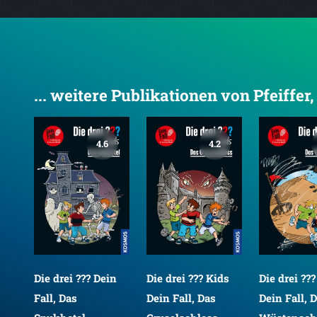
... weitere Publikationen von Pfeiffer,
4.6
4.2
Die drei ??? Dein
Die drei ??? Kids
Die drei ??
fe
Fall, Das
Dein Fall, Das
Dein Fall, 