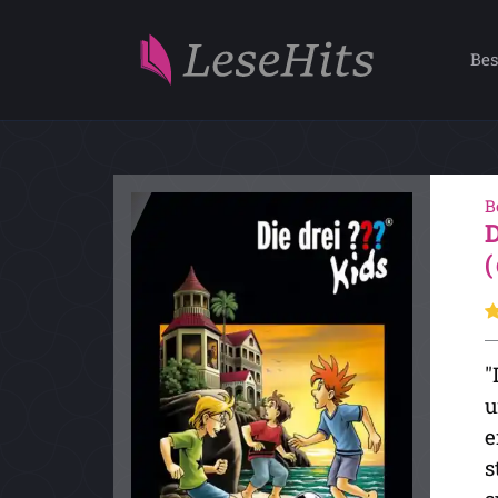
Bes
B
"
u
e
s