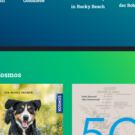
iff
Golddiebe
der Rob
in Rocky Beach
 Kosmos
4.6