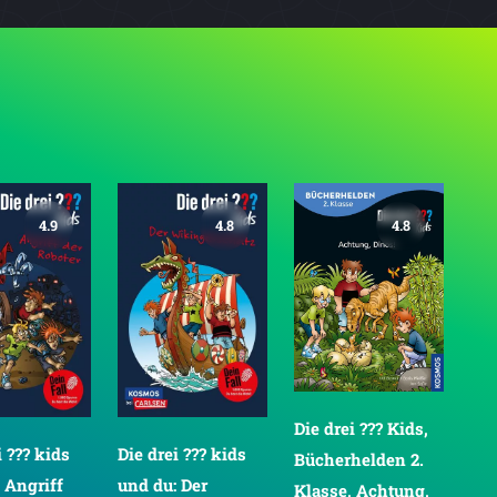
4.9
4.8
4.8
Die drei ??? Kids,
Die
i ??? kids
Die drei ??? kids
Bücherhelden 2.
Büc
 Angriff
und du: Der
Klasse, Achtung,
Kla