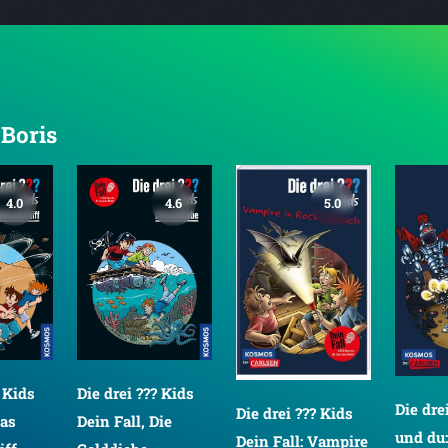
 Boris
4.0
4.6
5.0
? Kids
Die drei ??? Kids
Die dre
Die drei ??? Kids
Das
Dein Fall, Die
und du:
Dein Fall: Vampire