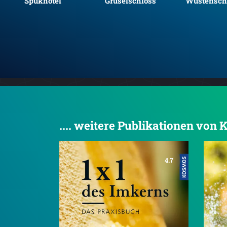
Spukhotel
Gruselschloss
Wüstensch
.... weitere Publikationen von
4.7