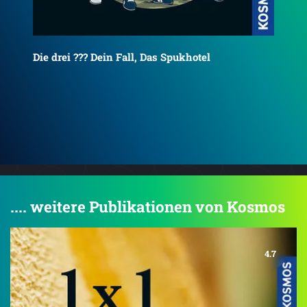
Die drei ??? Kids Dein Fall, Das Gruselschloss
Die
.... weitere Publikationen von Kosmos
4.7