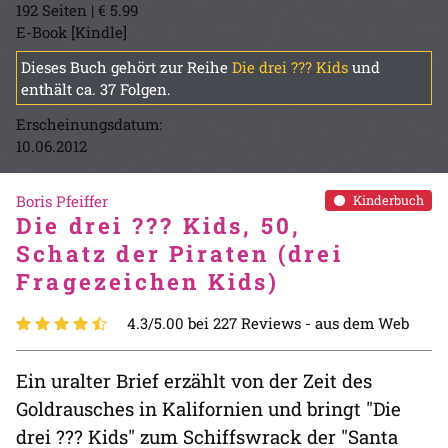
192 Seiten | € 5.99
E-Book [Kindle]
Dieses Buch gehört zur Reihe
Die drei ??? Kids
und
enthält ca. 37 Folgen.
Erscheinungsdatum:
10.06.2012
Boris Pfeiffer
Kinderbuch
Die drei ??? Kids, 50,
Schatz der Piraten (drei
Fragezeichen Kids)
4.3/5.00 bei 227 Reviews -
aus dem Web
Ein uralter Brief erzählt von der Zeit des
Goldrausches in Kalifornien und bringt "Die
drei ??? Kids" zum Schiffswrack der "Santa