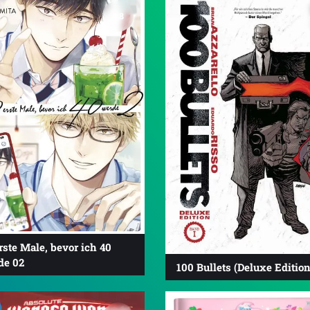
4.8
rste Male, bevor ich 40
de 02
100 Bullets (Deluxe Edition