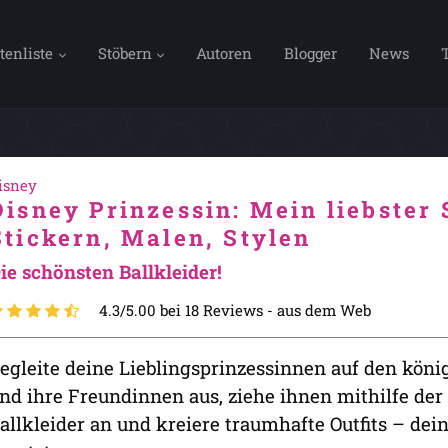
tenliste
Stöbern
Autoren
Blogger
News
isney
Disney Prinzessin: Mein liebster 
Stickern, Malen, Stylen
ie schönsten Ballkleider!
4.3/5.00 bei 18 Reviews -
aus dem Web
egleite deine Lieblingsprinzessinnen auf den königl
nd ihre Freundinnen aus, ziehe ihnen mithilfe de
allkleider an und kreiere traumhafte Outfits – dei