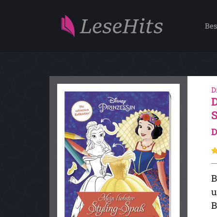
Bes
D
D
B
u
B