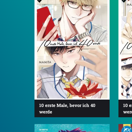
4.8
10 erste Male, bevor ich 40
10 e
werde
wer