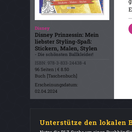
g
E
Disney
Disney Prinzessin: Mein
liebster Styling-Spaß:
Stickern, Malen, Stylen
- Die schönsten Ballkleider!
ISBN: 978-3-833-24438-4
96 Seiten | € 8.50
Buch [Taschenbuch]
Erscheinungsdatum:
02.04.2024
Unterstütze den lokalen
Nutze die PLZ-Suche um einen Buchhändler