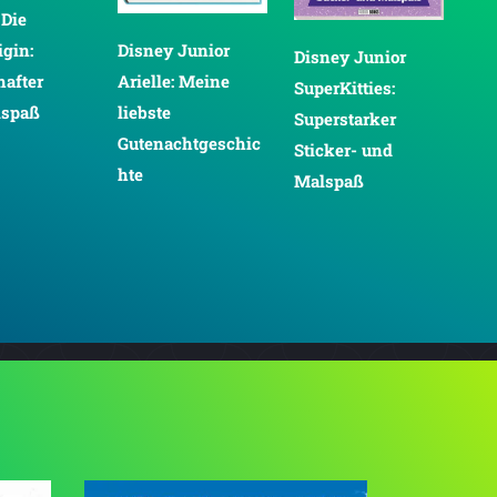
Disney Junior
Disney Junior
Disney Minnie:
Arielle: Meine
SuperKitties:
Mein großer
liebste
Superstarker
Styling-Spaß:
Gutenachtgeschic
Sticker- und
Stickern, Malen
hte
Malspaß
Stylen