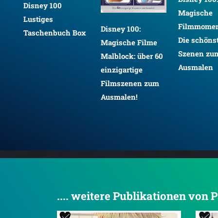
y 100
Magische
ges
D
Filmmomente -
Disney 100:
enbuch Box
M
Die schönsten
Magische Filme
M
Szenen zum
Malblock: über 60
s
Ausmalen
einzigartige
z
Filmszenen zum
Ausmalen!
.... weitere Publikationen von