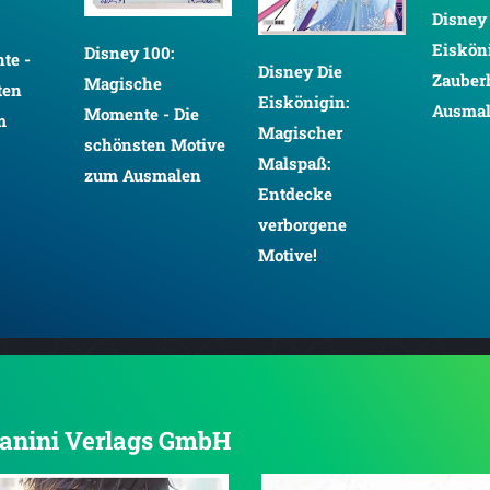
Disney Die
Eiskönigin:
isney 100:
Disney Die
Zauberhafter
agische
Eiskönigin:
Ausmalspaß
omente - Die
Magischer
chönsten Motive
Malspaß:
um Ausmalen
Entdecke
verborgene
Motive!
 Panini Verlags GmbH