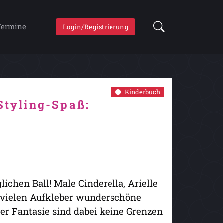
Termine
Login/Registrierung
Kinderbuch
Styling-Spaß:
ichen Ball! Male Cinderella, Arielle
r vielen Aufkleber wunderschöne
ner Fantasie sind dabei keine Grenzen