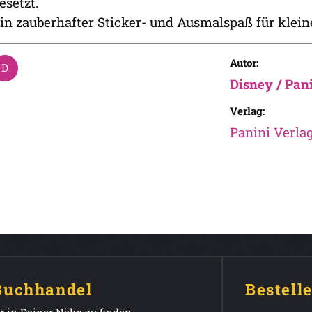
esetzt.
in zauberhafter Sticker- und Ausmalspaß für klein
Autor:
Disney / Pan
Verlag:
Panini Verl
 Buchhandel
Bestell
 in Deiner Nähe zu finden.