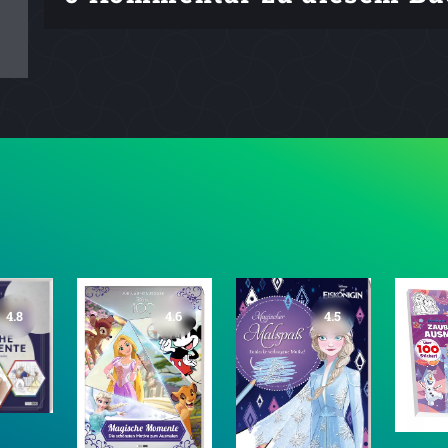
4.6
4.5
4.2