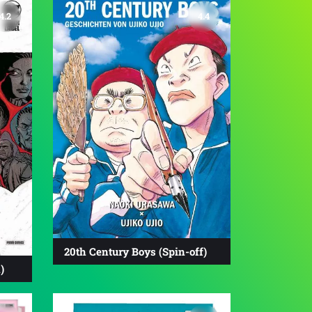
4.2
4.4
20th Century Boys (Spin-off)
)