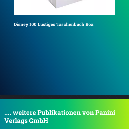
Dis
sc
Disney 100: Magische Filme Malblock: über 60
einzigartige Filmszenen zum Ausmalen!
.... weitere Publikationen von Panini
Verlags GmbH