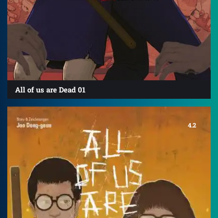
All of us are Dead 01
4.2