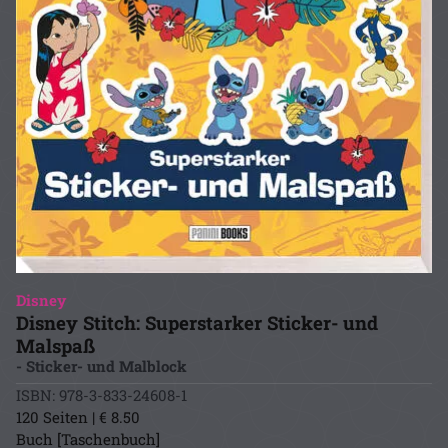
Disney
Disney Stitch: Superstarker Sticker- und
Malspaß
- Sticker- und Malblock
ISBN: 978-3-833-24608-1
120 Seiten | € 8.50
Buch [Taschenbuch]