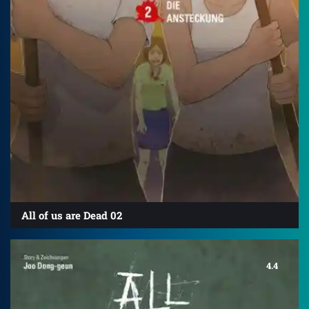
All of us are Dead 02
4.4