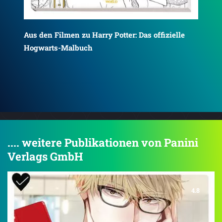
Aus
Za
.... weitere Publikationen von Panini
Verlags GmbH
4.8