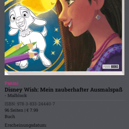
Panini
Disney Wish: Mein zauberhafter Ausmalspaß
- Malblock
ISBN: 978-3-833-24440-7
96 Seiten | € 7.99
Buch
Erscheinungsdatum: