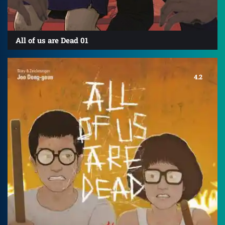
All of us are Dead 01
4.2