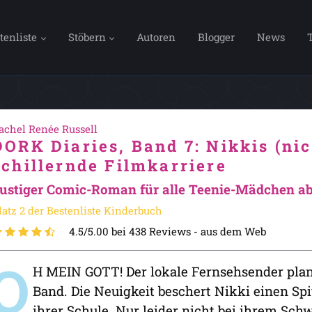
tenliste
Stöbern
Autoren
Blogger
News
achel Renée Russell
DORK Diaries, Band 7: Nikkis (nic
schillernde Filmkarriere
ustiger Comic-Roman für alle Teenie-Mädchen ab
latz 2 der Bestenliste Kinderbuch
4.5/5.00 bei 438 Reviews -
aus dem Web
O
H MEIN GOTT! Der lokale Fernsehsender plan
Band. Die Neuigkeit beschert Nikki einen Spi
ihrer Schule. Nur leider nicht bei ihrem S