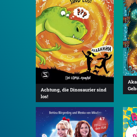
Aka
Geh
Achtung, die Dinosaurier sind
los!
4.7