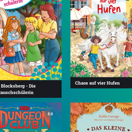
Chaos auf vier Hufen
 Blocksberg - Die
tauschschülerin
5.0