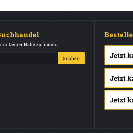
 Buchhandel
Bestell
 in Deiner Nähe zu finden.
Jetzt 
Suchen
Jetzt 
Jetzt 