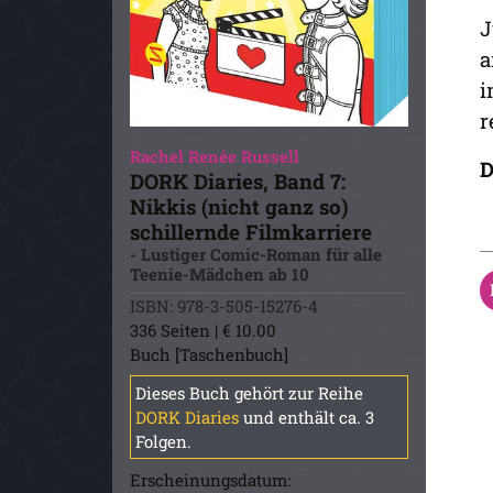
J
a
i
r
Rachel Renée Russell
D
DORK Diaries, Band 7:
Nikkis (nicht ganz so)
schillernde Filmkarriere
- Lustiger Comic-Roman für alle
Teenie-Mädchen ab 10
ISBN: 978-3-505-15276-4
336 Seiten | € 10.00
Buch [Taschenbuch]
Dieses Buch gehört zur Reihe
DORK Diaries
und enthält ca. 3
Folgen.
Erscheinungsdatum: