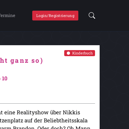
Termine
Login/Registrierung
Kinderbuch
ht ganz so)
 10
t eine Realityshow über Nikkis
tzenplatz auf der Beliebtheitsskala
chwarm Brandon. Oder doch? Oh Mann,