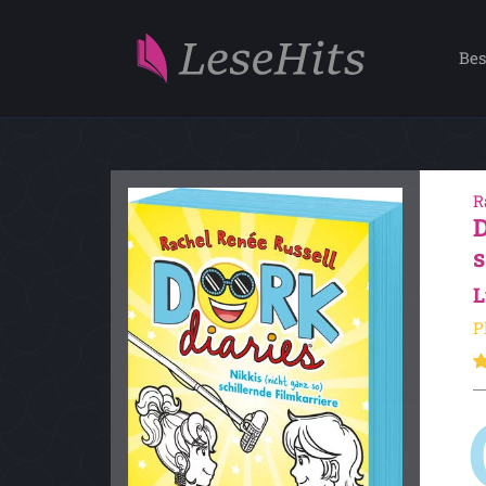
Bes
R
L
P