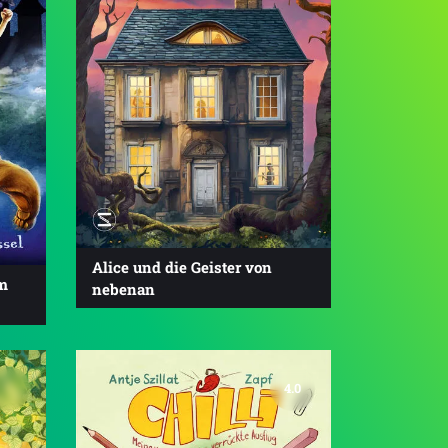
Alice und die Geister von
em
nebenan
4.0