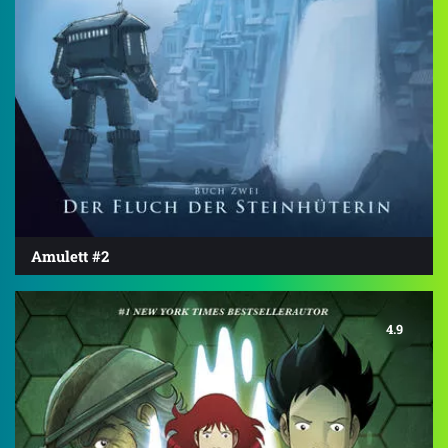
Amulett #2
4.9