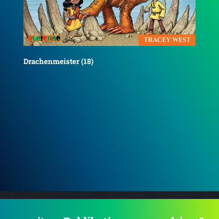
Drachenmeister (19)
Dra