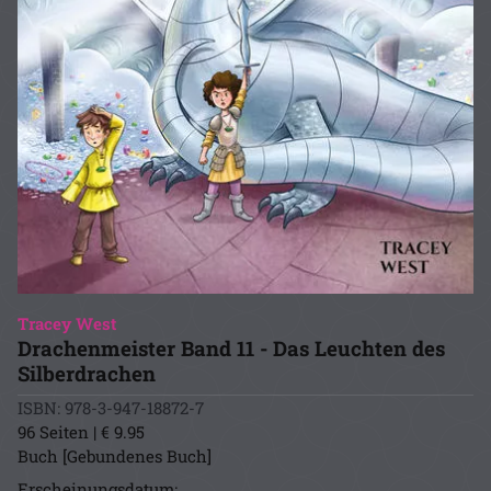
Tracey West
Drachenmeister Band 11 - Das Leuchten des
Silberdrachen
ISBN: 978-3-947-18872-7
96 Seiten | € 9.95
Buch [Gebundenes Buch]
Erscheinungsdatum: